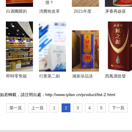
白酒團購的
消費稅改革
2021年度
茅臺再啟葵
未來之路
來襲 白酒
中國白酒市
花商標注
融合創新與
零售市場為
場大盤點
冊，白酒零
零售渠道的
何驚慌失
消費升級驅
售市場或迎
深度變革
措？
動下，高端
新變局
與次高端品
牌引領零售
新格局
即時零售能
行業第二劍
湘泉珍品淡
西鳳酒批發
否重構白
指巔峰，劍
雅馥郁型52
與零售全解
酒“最后一
南春天貓旗
度白酒 品
析 鳳之
如若轉載，請注明出處：http://www.iyilan.cn/product/list-2.html
公里”渠道
艦店雙十一
味湘西的馥
源、夢源等
第一頁
上一頁
1
2
3
4
5
下一頁
生態？
再創零售佳
郁與醇和
系列的市場
績
機遇與經營
之道