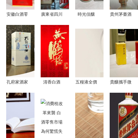
格局
場亂象需防
領白酒零售
范
新浪潮
安徽白酒零
廣東省四川
時光佳釀
貴州茅臺酒
售市場中的
儀隴商會舉
八十年代貴
主要品種市
沱牌白酒
辦定制酒專
州茅臺陶瓷
場零售價格
機遇、挑戰
賣優惠活
酒瓶的收藏
解析
與策略分析
動，白酒零
與鑒賞
售迎福利
孔府家酒家
清香白酒
五糧液全價
貴釀攜手微
興36度
千年古法與
位段產品解
盟，開啟白
500ml 品味
現代風味的
析 從入門
酒社交零售
山東白酒文
完美融合
到高端，如
新篇章
化中的儒雅
何選擇適合
濃香
你的那一款