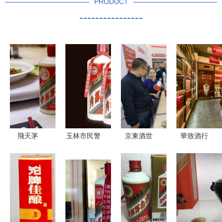
PRODUCT
----------------
飛天茅
玉林市民警
京東酒世
華致酒行
臺“失寵”？
惕！"百元
界‘春糖001
高品質購酒
醬香科技遇
連號人民幣
號店’成都
的“真”體
冷背后的經
換茅臺"背
糖酒會驚艷
驗，引領白
濟學邏輯與
后貓膩多，
亮相，一體
酒零售新風
白酒零售新
白酒零售市
化新模式引
尚